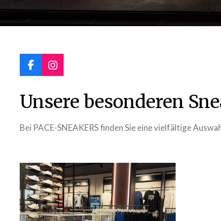
F
I
a
n
c
s
Unsere besonderen Sne
e
t
b
a
o
g
Bei PACE-SNEAKERS finden Sie eine vielfältige Auswahl
o
r
k
a
m