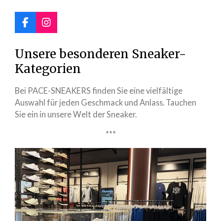
F
I
a
n
c
s
Unsere besonderen Sneaker-
e
t
b
a
Kategorien
o
g
o
r
Bei PACE-SNEAKERS finden Sie eine vielfältige
k
a
m
Auswahl für jeden Geschmack und Anlass. Tauchen
Sie ein in unsere Welt der Sneaker.
***