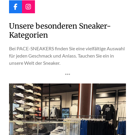
F
I
a
n
c
s
Unsere besonderen Sneaker-
e
t
b
a
Kategorien
o
g
o
r
Bei PACE-SNEAKERS finden Sie eine vielfältige Auswahl
k
a
m
für jeden Geschmack und Anlass. Tauchen Sie ein in
unsere Welt der Sneaker.
***